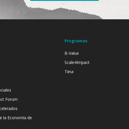
Programas
B-Value
Scale4Impact
Tiina
ciales
act Forum
celerados
de la Economía de