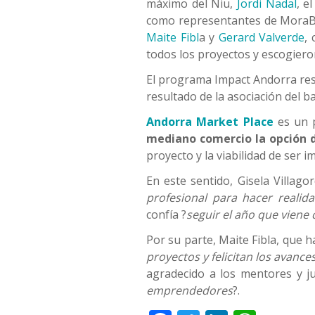
máximo del Niu,
Jordi Nadal
, e
como representantes de Mora
Maite Fibl
a y
Gerard Valverde
,
todos los proyectos y escogieron
El programa Impact Andorra res
resultado de la asociación del b
Andorra Market Place
es un p
mediano comercio la opción d
proyecto y la viabilidad de ser 
En este sentido, Gisela Villago
profesional para hacer reali
confía ?
seguir el año que viene
Por su parte, Maite Fibla, que h
proyectos y felicitan los avanc
agradecido a los mentores y j
emprendedores
?.