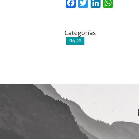
Facebook
Twitter
LinkedI
What
Categorías
Ship2B