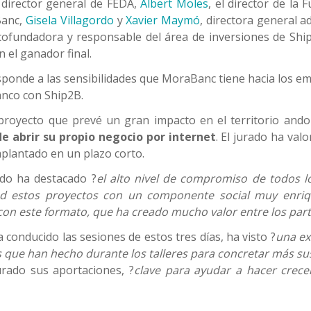
l director general de FEDA,
Albert Moles
, el director de la
Banc,
Gisela Villagordo
y
Xavier Maymó
, directora general a
 cofundadora y responsable del área de inversiones de Shi
 el ganador final.
ponde a las sensibilidades que MoraBanc tiene hacia los em
anco con Ship2B.
royecto que prevé un gran impacto en el territorio and
e abrir su propio negocio por internet
. El jurado ha val
implantado en un plazo corto.
rdo ha destacado ?
el alto nivel de compromiso de todos 
dad estos proyectos con un componente social muy enri
 con este formato, que ha creado mucho valor entre los part
a conducido las sesiones de estos tres días, ha visto ?
una ex
es que han hecho durante los talleres para concretar más su
urado sus aportaciones, ?
clave para ayudar a hacer crece