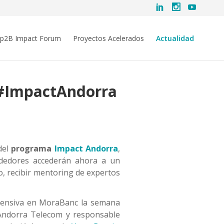
ip2B Impact Forum
Proyectos Acelerados
Actualidad
e #ImpactAndorra
del
programa
Impact Andorra
,
dedores accederán ahora a un
, recibir mentoring de expertos
ntensiva en MoraBanc la semana
 Andorra Telecom y responsable