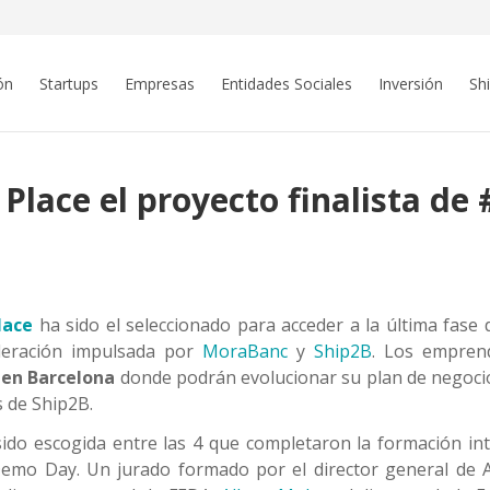
ón
Startups
Empresas
Entidades Sociales
Inversión
Sh
Place el proyecto finalista d
lace
ha sido el seleccionado para acceder a la última fase 
eleración impulsada por
MoraBanc
y
Ship2B
. Los empren
 en Barcelona
donde podrán evolucionar su plan de negocio
s de Ship2B.
sido escogida entre las 4 que completaron la formación i
Demo Day. Un jurado formado por el director general de