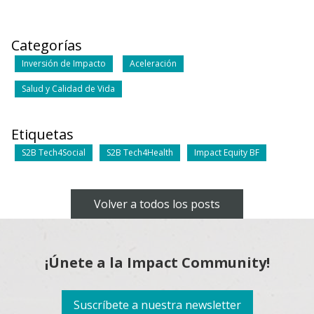
Categorías
Inversión de Impacto
Aceleración
Salud y Calidad de Vida
Etiquetas
S2B Tech4Social
S2B Tech4Health
Impact Equity BF
Volver a todos los posts
¡Únete a la Impact Community!
Suscríbete a nuestra newsletter