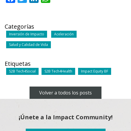
Categorías
Inversión de Impacto
Aceleración
Salud y Calidad de Vida
Etiquetas
S2B Tech4Social
S2B Tech4Health
Impact Equity BF
Volver a todos los posts
¡Únete a la Impact Community!