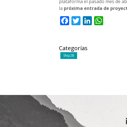
plataforma el pasado mes de abr
la
próxima entrada de proyect
Facebook
Twitter
LinkedI
What
Categorías
Ship2B