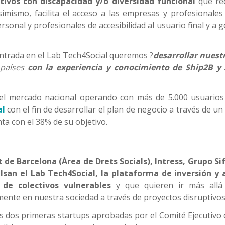
tivos con discapacidad y/o diversidad funcional
que req
Asimismo, facilita el acceso a las empresas y profesional
rsonal y profesionales de accesibilidad al usuario final y a ge
entrada en el Lab Tech4Social queremos ?
desarrollar nuest
 países
con la experiencia y conocimiento de Ship2B 
el mercado nacional operando con más de 5.000 usuarios
al
con el fin de desarrollar el plan de negocio a través de
nta con el 38% de su objetivo.
de Barcelona (Àrea de Drets Socials), Intress, Grupo Sif
san el Lab Tech4Social, la plataforma de inversión y 
 de colectivos vulnerables
y que quieren ir más allá 
ente en nuestra sociedad a través de proyectos disruptivos
s dos primeras startups aprobadas por el Comité Ejecutivo 