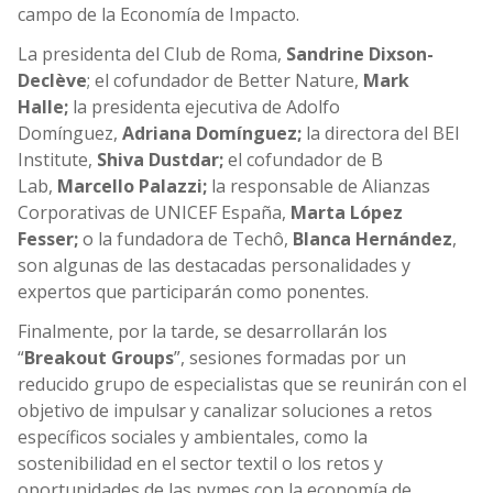
campo de la Economía de Impacto.
La presidenta del
Club de Roma,
Sandrine Dixson-
Declève
; el cofundador de
Better Nature,
Mark
Halle;
la presidenta ejecutiva de
Adolfo
Domínguez,
Adriana Domínguez;
la directora del BEI
Institute,
Shiva Dustdar;
el cofundador de B
Lab,
Marcello Palazzi;
la responsable de Alianzas
Corporativas de UNICEF España,
Marta López
Fesser;
o la fundadora de Techô,
Blanca Hernández
,
son algunas de las destacadas personalidades y
expertos que participarán como ponentes.
Finalmente, por la tarde, se desarrollarán los
“
Breakout Groups
”, sesiones formadas por un
reducido grupo de especialistas que se reunirán con el
objetivo de impulsar y canalizar soluciones a retos
específicos sociales y ambientales, como la
sostenibilidad en el sector textil o los retos y
oportunidades de las pymes con la economía de