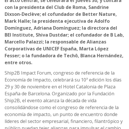
El acto central, se celebrará el jueves 30, y contará
con la presidenta del Club de Roma, Sandrine
Dixson-Declève; el cofundador de Better Nature,
Mark Halle; la presidenta ejecutiva de Adolfo
Domínguez, Adriana Domínguez; la directora del
BEI Institute, Shiva Dustdar; el cofundador de B Lab,
Marcello Palazzi; la responsable de Alianzas
Corporativas de UNICEF España, Marta López
Fesser; o la fundadora de Techô, Blanca Hernández,
entre otros.
Ship2B Impact Forum, congreso de referencia de la
Economía de Impacto, celebrará su 10ª edición los días
29 y 30 de noviembre en el Hotel Catalonia de Plaza
España de Barcelona. Organizado por la Fundación
Ship2B, el evento alcanza la década de vida
consolidándose como el congreso de referencia de la
economía de impacto, un punto de encuentro donde
líderes del sector empresarial, financiero, filantrópico y
público puedan tejer alianzas para impulsar el cambio.