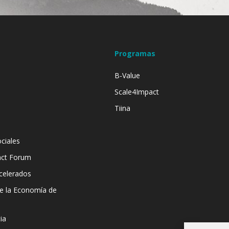
Programas
B-Value
Scale4Impact
Tiina
ciales
act Forum
celerados
de la Economía de
ia