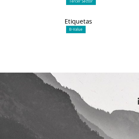
Tercer Sector
Etiquetas
B-Value