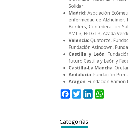
Solidari.
Madrid
: Asociación Ecómet
enfermedad de Alzheimer, 
Borders, Confederación Sal
AMI-3, FELGTB, Azada Verde
Valencia
: Quatorze, Funda
Fundación Asindown, Funda
Castilla y León
: Fundació
futuro Castilla y León y Fed
Castilla-La Mancha
: Oreta
Andalucía
: Fundación Pren
Aragón
: Fundación Ramón R
Facebook
Twitter
LinkedI
What
Categorías