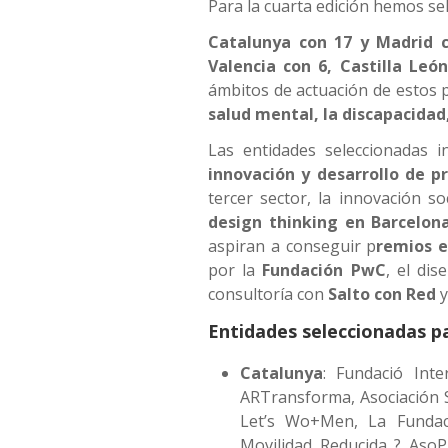
Para la cuarta edición hemos s
Catalunya con 17 y Madrid 
Valencia con 6, Castilla Le
ámbitos de actuación de estos p
salud mental, la discapacidad,
Las entidades seleccionadas i
innovación y desarrollo de p
tercer sector, la innovación 
design thinking en Barcelon
aspiran a conseguir p
remios 
por la
Fundación PwC
, el di
consultoría con
Salto con Red
y
Entidades seleccionadas pa
Catalunya
: Fundació Inte
ARTransforma, Asociación S
Let’s Wo+Men, La Fundaci
Movilidad Reducida ? AsoP