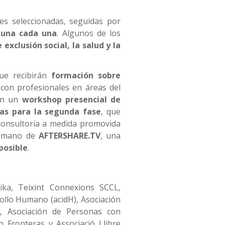
s seleccionadas, seguidas por
n una cada una
. Algunos de los
 exclusión social, la salud y la
ue recibirán
formación sobre
 con profesionales en áreas del
 en un
workshop presencial de
tas para la segunda fase
, que
consultoría a medida promovida
a mano de
AFTERSHARE.TV
, una
posible
.
dika, Teixint Connexions SCCL,
ollo Humano (acidH), Asociación
s, Asociación de Personas con
 Fronteras y Associació Llibre