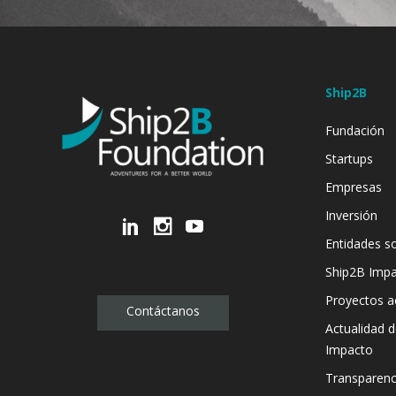
Ship2B
Fundación
Startups
Empresas
Inversión
Entidades so
Ship2B Imp
Proyectos a
Contáctanos
Actualidad 
Impacto
Transparenc