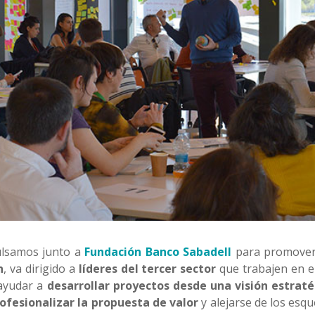
ulsamos junto a
Fundación Banco Sabadell
para promover
n
, va dirigido a
líderes del tercer sector
que trabajen en e
ayudar a
desarrollar proyectos desde una visión estrat
ofesionalizar la propuesta de valor
y alejarse de los esqu