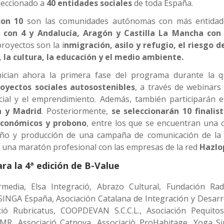
eleccionado a
40 entidades sociales
de toda España.
con 10
son las comunidades autónomas con más entidade
ón con 4 y Andalucía, Aragón y Castilla La Mancha co
royectos son la i
nmigración, asilo y refugio, el riesgo de
 la cultura, la educación y el medio ambiente.
nician ahora la primera fase del programa durante la q
royectos sociales autosostenibles
, a través de webinars
social y el emprendimiento. Además, también participarán
a y Madrid
. Posteriormente,
se seleccionarán 10 finalis
económicos y probono
, entre los que se encuentran una 
seño y producción de una campaña de comunicación
de l
 una maratón profesional con las empresas de la red
Hazlo
ra la 4ª edición de B-Value
rmedia, Elsa Integració, Abrazo Cultural, Fundación Ra
INGA España, Asociación Catalana de Integración y Desarr
ó Rubricatus, COOPDEVAN S.C.C.L., Asociación Pequito
MR, Associació Catnova, Associaciò ProHabitage, Yoga Sin