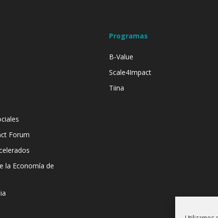
Programas
B-Value
Scale4Impact
Tiina
ciales
act Forum
celerados
de la Economía de
ia
Utilizamos 