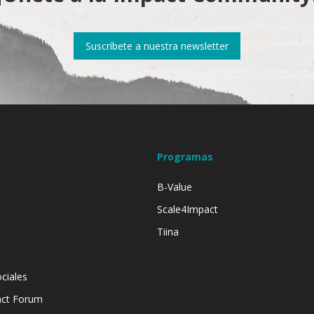
Suscríbete a nuestra newsletter
Programas
B-Value
Scale4Impact
Tiina
ciales
act Forum