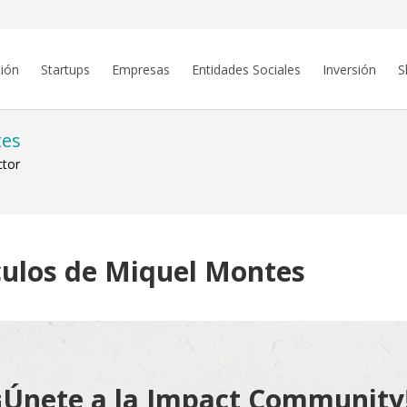
ión
Startups
Empresas
Entidades Sociales
Inversión
S
tes
ctor
culos de Miquel Montes
¡Únete a la Impact Community