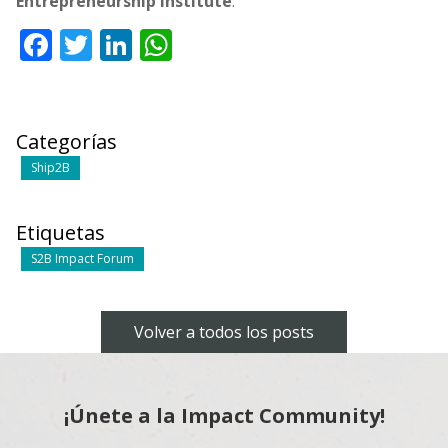
Entrepreneurship Institute
.
Facebook
Twitter
LinkedIn
WhatsApp
Categorías
Ship2B
Etiquetas
S2B Impact Forum
Volver a todos los posts
¡Únete a la Impact Community!