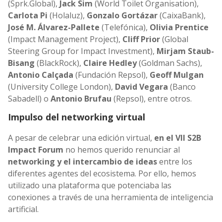
(Sprk.Global),
Jack Sim
(World Toilet Organisation),
Carlota Pi
(Holaluz),
Gonzalo Gortázar
(CaixaBank),
José M. Álvarez-Pallete
(Telefónica),
Olivia Prentice
(Impact Management Project),
Cliff Prior
(Global
Steering Group for Impact Investment),
Mirjam Staub-
Bisang
(BlackRock),
Claire Hedley
(Goldman Sachs),
Antonio Calçada
(Fundación Repsol),
Geoff Mulgan
(University College London),
David Vegara
(Banco
Sabadell) o
Antonio Brufau
(Repsol), entre otros.
Impulso del networking virtual
A pesar de celebrar una edición virtual,
en el VII S2B
Impact Forum
no hemos querido renunciar al
networking y el intercambio de ideas
entre los
diferentes agentes del ecosistema. Por ello, hemos
utilizado una plataforma que potenciaba las
conexiones a través de una herramienta de inteligencia
artificial.