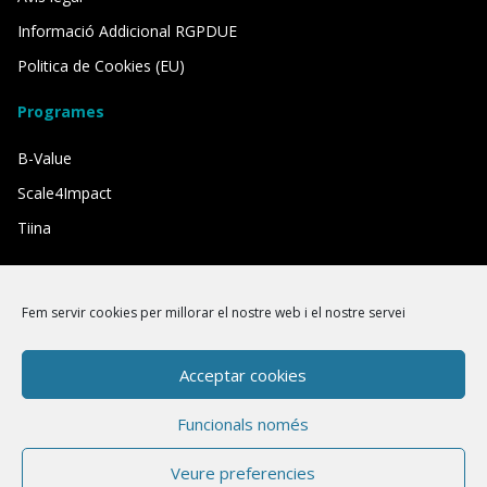
Informació Addicional RGPDUE
Politica de Cookies (EU)
Programes
B-Value
Scale4Impact
Tiina
Comptem amb el suport de:
Fem servir cookies per millorar el nostre web i el nostre servei
Acceptar cookies
Funcionals només
Veure preferencies