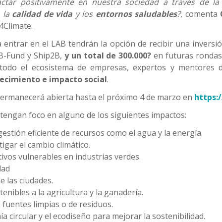
ctar positivamente en nuestra sociedad a través de l
, la
calidad de vida
y los
entornos saludables
?
, comenta
4Climate.
 entrar en el LAB tendrán la opción de recibir una inversi
B-Fund y Ship2B,
y un total de 300.000?
en futuras rondas
s todo el ecosistema de empresas, expertos y mentores
recimiento e impacto social
.
permanecerá abierta hasta el próximo 4 de marzo en
https:
tengan foco en alguno de los siguientes impactos:
stión eficiente de recursos como el agua y la energía.
igar el cambio climático.
vos vulnerables en industrias verdes.
dad
de las ciudades.
nibles a la agricultura y la ganadería.
 fuentes limpias o de residuos.
 circular y el ecodiseño para mejorar la sostenibilidad.