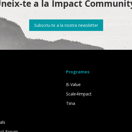
neix-te a la Impact Communit
Subscriu-te a la nostra newsletter
Programes
B-Value
Scale4Impact
Tiina
als
act Forum