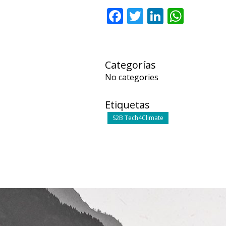
Facebook
Twitter
LinkedI
What
Categorías
No categories
Etiquetas
S2B Tech4Climate