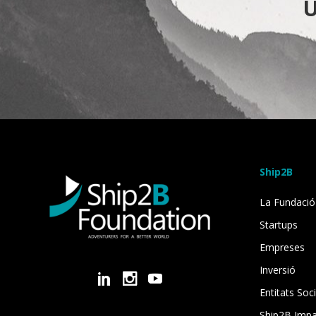
U
Ship2B
La Fundació
Startups
Empreses
Inversió
Entitats Soci
Ship2B Imp