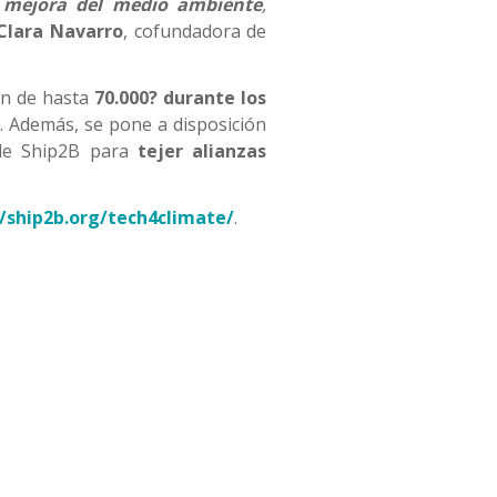
a
mejora del medio ambiente
,
Clara Navarro
, cofundadora de
ón de hasta
70.000? durante los
. Además, se pone a disposición
 de Ship2B para
tejer alianzas
//ship2b.org/tech4climate/
.