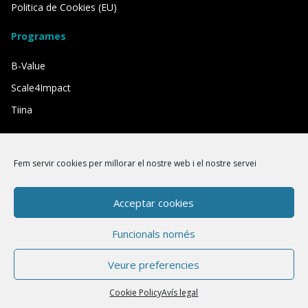
Politica de Cookies (EU)
Programes
B-Value
Scale4Impact
Tiina
Comptem amb el suport de:
Fem servir cookies per millorar el nostre web i el nostre servei
Acceptar cookies
Funcionals només
Veure preferencies
Cookie Policy
Avís legal