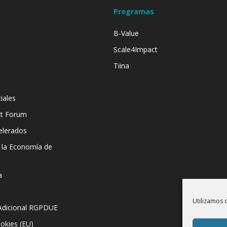
Programas
B-Value
Scale4Impact
Tiina
iales
ct Forum
elerados
e la Economía de
a
Utilizamos 
Adicional RGPDUE
ookies (EU)